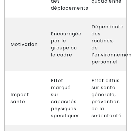
des
quotidienne
déplacements
Dépendante
Encouragée
des
par le
routines,
Motivation
groupe ou
de
le cadre
l’environneme
personnel
Effet
Effet diffus
marqué
sur santé
Impact
sur
générale,
santé
capacités
prévention
physiques
de la
spécifiques
sédentarité