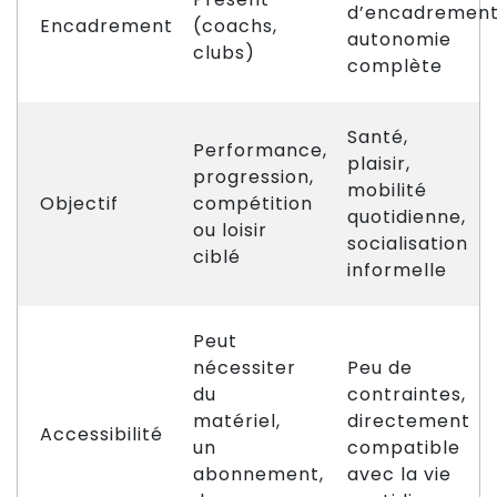
d’encadrement
Encadrement
(coachs,
autonomie
clubs)
complète
Santé,
Performance,
plaisir,
progression,
mobilité
Objectif
compétition
quotidienne,
ou loisir
socialisation
ciblé
informelle
Peut
nécessiter
Peu de
du
contraintes,
matériel,
directement
Accessibilité
un
compatible
abonnement,
avec la vie