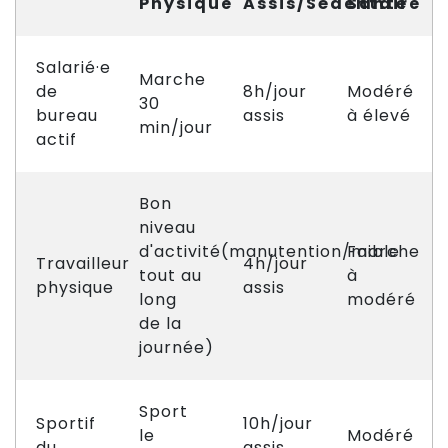
Physique
Assis/Sédentaire
Santé
Salarié·e
Marche
de
8h/jour
Modéré
30
bureau
assis
à élevé
min/jour
actif
Bon
niveau
d'activité(manutention/marche
Faible
Travailleur
4h/jour
tout au
à
physique
assis
long
modéré
de la
journée)
Sport
Sportif
10h/jour
le
Modéré
du
assis